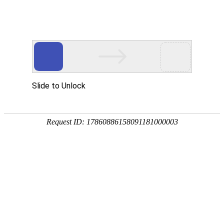
现金余额：
元
立即充值
|
索取发票
|
用户资料修改
会员中心
● 订单管理
- 未付款订单
● 产品管理
- 网站管理
- 域名管理