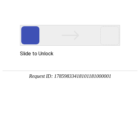
域名注册
获得您网站的“身份证”，从这里开始
域名查询
英文域名
中文域名